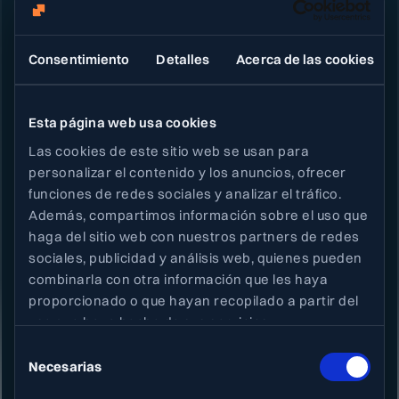
puedes construir un sistema de
prospección
moderno, medible y en constante evolución.
Consentimiento
Detalles
Acerca de las cookies
Esta página web usa cookies
Las cookies de este sitio web se usan para
personalizar el contenido y los anuncios, ofrecer
funciones de redes sociales y analizar el tráfico.
Social
Además, compartimos información sobre el uso que
haga del sitio web con nuestros partners de redes
sociales, publicidad y análisis web, quienes pueden
Email
combinarla con otra información que les haya
info@neety.com
proporcionado o que hayan recopilado a partir del
Ubicación
uso que haya hecho de sus servicios.
Edificio Tandem
Selección
Paseo de Miramon 170
Necesarias
de
Donostia-San Sebastián, España
consentimiento